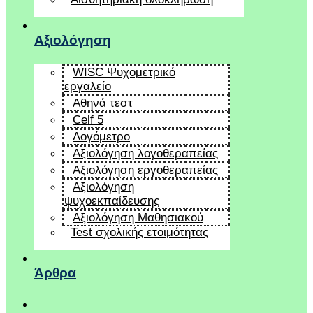
Αξιολόγηση
WISC Ψυχομετρικό
εργαλείο
Αθηνά τεστ
Celf 5
Λογόμετρο
Αξιολόγηση λογοθεραπείας
Αξιολόγηση εργοθεραπείας
Αξιολόγηση
ψυχοεκπαίδευσης
Αξιολόγηση Μαθησιακού
Test σχολικής ετοιμότητας
Άρθρα