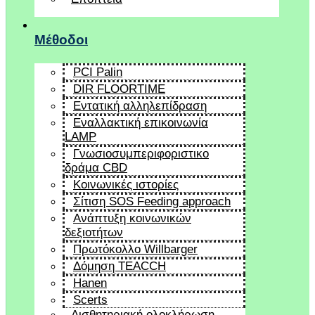
Μέθοδοι
PCI Palin
DIR FLOORTIME
Εντατική αλληλεπίδραση
Εναλλακτική επικοινωνία
LAMP
Γνωσιοσυμπεριφοριστικο
δράμα CBD
Κοινωνικές ιστορίες
Σίτιση SOS Feeding approach
Ανάπτυξη κοινωνικών
δεξιοτήτων
Πρωτόκολλο Willbarger
Δόμηση TEACCH
Hanen
Scerts
Αισθητηριακή ολοκλήρωση