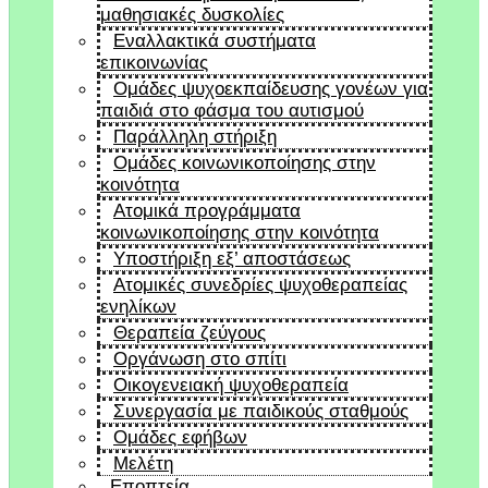
μαθησιακές δυσκολίες
Εναλλακτικά συστήματα
επικοινωνίας
Ομάδες ψυχοεκπαίδευσης γονέων για
παιδιά στο φάσμα του αυτισμού
Παράλληλη στήριξη
Ομάδες κοινωνικοποίησης στην
κοινότητα
Ατομικά προγράμματα
κοινωνικοποίησης στην κοινότητα
Υποστήριξη εξ’ αποστάσεως
Ατομικές συνεδρίες ψυχοθεραπείας
ενηλίκων
Θεραπεία ζεύγους
Οργάνωση στο σπίτι
Οικογενειακή ψυχοθεραπεία
Συνεργασία με παιδικούς σταθμούς
Ομάδες εφήβων
Μελέτη
Εποπτεία