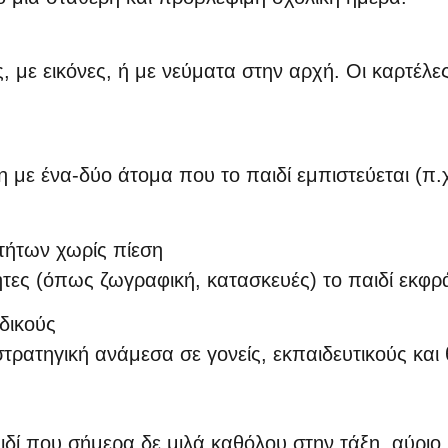
με εικόνες, ή με νεύματα στην αρχή. Οι καρτέλες
η με ένα-δύο άτομα που το παιδί εμπιστεύεται (π
τήτων χωρίς πίεση
τες (όπως ζωγραφική, κατασκευές) το παιδί εκφρά
ιδικούς
στρατηγική ανάμεσα σε γονείς, εκπαιδευτικούς και
δί που σήμερα δε μιλά καθόλου στην τάξη, αύριο 