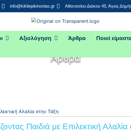
info@kikliepikinonias.gr
Αθανασίου Διάκου 45, Άγιος Δημή
ι
Αξιολόγηση
Άρθρα
Ποιοί είμαστ
Άρθρα
ιλεκτική Αλαλία στην Τάξη
οντας Παιδιά με Επιλεκτική Αλαλία